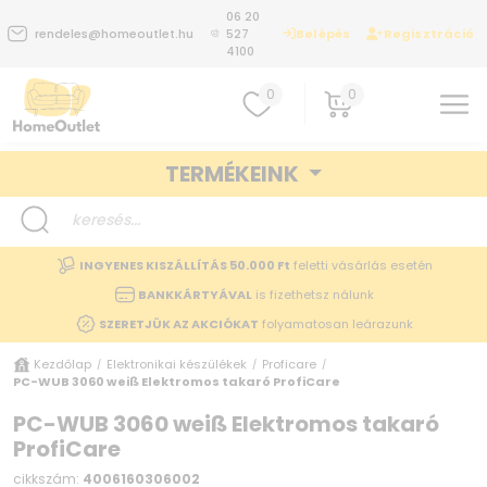
06 20
Belépés
Regisztráció
rendeles@homeoutlet.hu
527
4100
0
0
TERMÉKEINK
INGYENES KISZÁLLÍTÁS 50.000 Ft
feletti vásárlás esetén
BANKKÁRTYÁVAL
is fizethetsz nálunk
SZERETJÜK AZ AKCIÓKAT
folyamatosan leárazunk
Kezdőlap
Elektronikai készülékek
Proficare
/
/
/
PC-WUB 3060 weiß Elektromos takaró ProfiCare
PC-WUB 3060 weiß Elektromos takaró
ProfiCare
cikkszám:
4006160306002