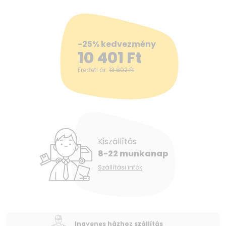
-25% kedvezmény
10 401
Ft
Eredeti ár:
13 802
Ft
Kiszállítás
8-22 munkanap
Szállítási infók
Ingyenes házhoz szállítás