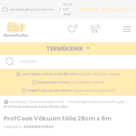
06 20
Belépés
Regisztráció
rendeles@homeoutlet.hu
527
4100
0
0
TERMÉKEINK
INGYENES KISZÁLLÍTÁS 50.000 Ft
feletti vásárlás esetén
BANKKÁRTYÁVAL
is fizethetsz nálunk
SZERETJÜK AZ AKCIÓKAT
folyamatosan leárazunk
Kezdőlap
Konyhai kiegészítők
Tasakhegesztő/zacskózáró gép
/
/
/
ProfCook Vákuum fólia 28cm x 6m
ProfCook Vákuum fólia 28cm x 6m
cikkszám:
4006160101553