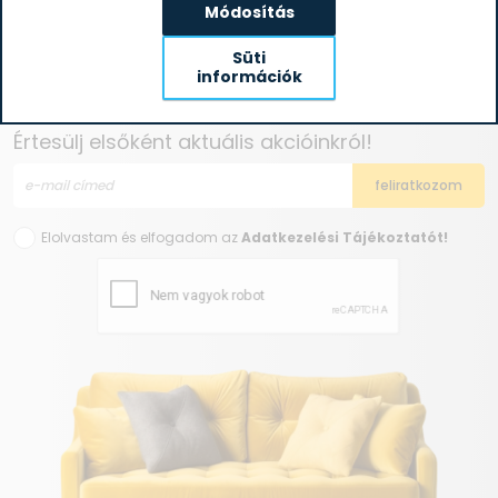
Módosítás
Süti
információk
Iratkozz fel hírlevelünkre!
Értesülj elsőként aktuális akcióinkról!
Elolvastam és elfogadom az
Adatkezelési Tájékoztatót!