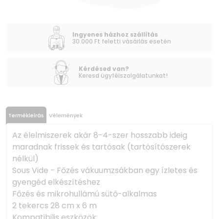
Ingyenes házhoz szállítás
30.000 Ft feletti vásárlás esetén
Kérdésed van?
Keresd ügyfélszolgálatunkat!
Termékleírás
Vélemények
Az élelmiszerek akár 8-4-szer hosszabb ideig
maradnak frissek és tartósak (tartósítószerek
nélkül)
Sous Vide - Főzés vákuumzsákban egy ízletes és
gyengéd elkészítéshez
Főzés és mikrohullámú sütő-alkalmas
2 tekercs 28 cm x 6 m
Kompatibilis eszközök: