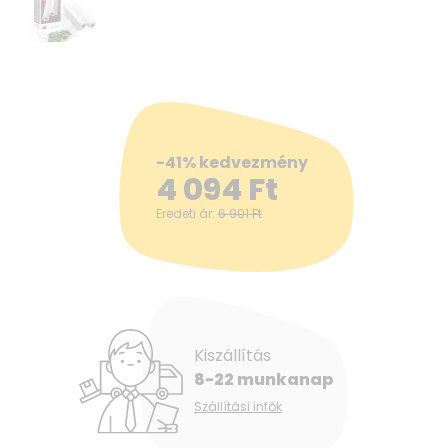
-41% kedvezmény
4 094
Ft
Eredeti ár:
6 901
Ft
Kiszállítás
8-22 munkanap
Szállítási infók