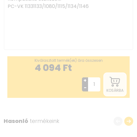
PC-VK 11331133/1080/1115/1134/1146
Kiválasztott termék(ek) ára összesen
4 094
Ft
+
-
KOSÁRBA
Hasonló
termékeink