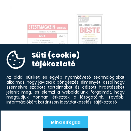
Süti (cookie)
tájékoztató
Az oldal sütiket és egyéb nyomkövető technológiákat
alkalmaz, hogy javítsa a böngészési élményét, azzal hogy
személyre szabott tartalmakat és célzott hirdetéseket
jelenít meg, és elemzi a weboldalunk forgalmát, hogy
megtudjuk honnan érkeztek a látogatóink.
További
információkért kattintson ide:
Adatkezelési tájékoztató
-20%
Mind elfogad
40 300
Ft
ProfiCook PC-VK 1146 vákumfóliázó
32 045
Ft
gép