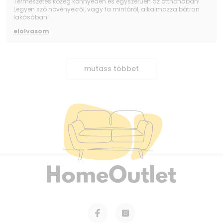
Természetes közeg könnyedén és egyszerűen az otthonában!
Legyen szó növényekről, vagy fa mintáról, alkalmazza bátran
lakásában!
elolvasom
mutass többet