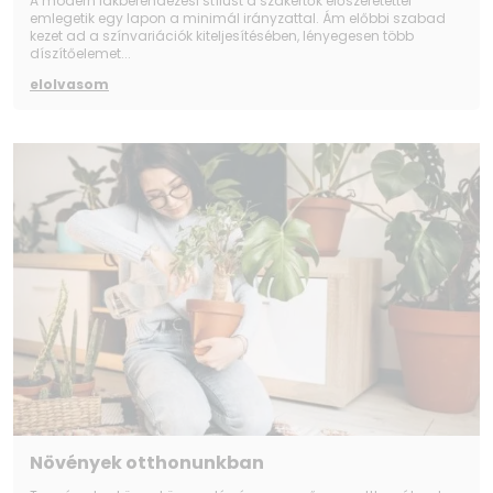
A modern lakberendezési stílust a szakértők előszeretettel
emlegetik egy lapon a minimál irányzattal. Ám előbbi szabad
kezet ad a színvariációk kiteljesítésében, lényegesen több
díszítőelemet...
elolvasom
Növények otthonunkban