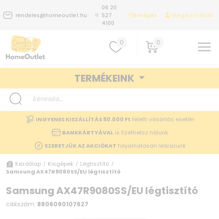
06 20
Belépés
Regisztráció
rendeles@homeoutlet.hu
527
4100
0
0
TERMÉKEINK
INGYENES KISZÁLLÍTÁS 50.000 Ft
feletti vásárlás esetén
BANKKÁRTYÁVAL
is fizethetsz nálunk
SZERETJÜK AZ AKCIÓKAT
folyamatosan leárazunk
Kezdőlap
Kisgépek
Légtisztító
/
/
/
Samsung AX47R9080SS/EU légtisztító
Samsung AX47R9080SS/EU légtisztító
cikkszám:
8806090107627