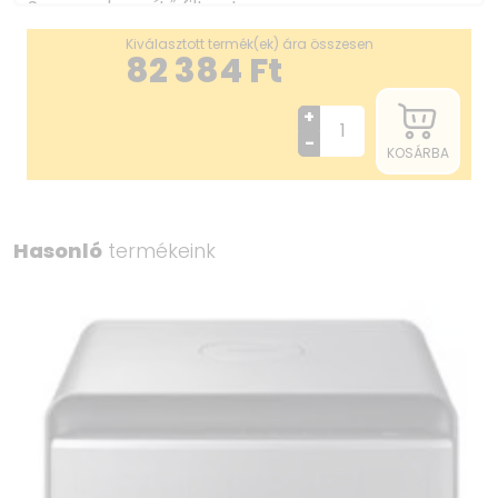
Szagsemlegesítő filter: Igen
Érzékelő (por): Igen
Kiválasztott termék(ek) ára összesen
Könnyen kezelhető és egyszerűen karbantartható
82 384
Ft
Precíz kijelző
Érzékelő (szag): Igen
+
Automata mód: Igen
-
KOSÁRBA
Kikapcsolás időzítő: Igen
Gyerekzár: Igen
WiFi: Igen
Hasonló
termékeink