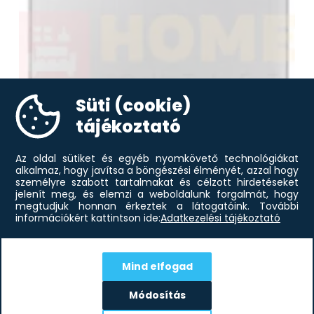
Süti (cookie)
tájékoztató
Az oldal sütiket és egyéb nyomkövető technológiákat
alkalmaz, hogy javítsa a böngészési élményét, azzal hogy
személyre szabott tartalmakat és célzott hirdetéseket
jelenít meg, és elemzi a weboldalunk forgalmát, hogy
megtudjuk honnan érkeztek a látogatóink.
További
információkért kattintson ide:
Adatkezelési tájékoztató
Samsung AX47R9080SS/EU
82 384
Ft
légtisztító
Mind elfogad
Módosítás