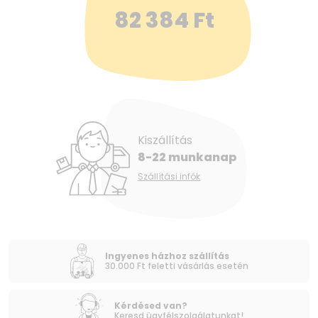
82 384
Ft
Kiszállítás
8-22 munkanap
Szállítási infók
Ingyenes házhoz szállítás
30.000 Ft feletti vásárlás esetén
Kérdésed van?
Keresd ügyfélszolgálatunkat!