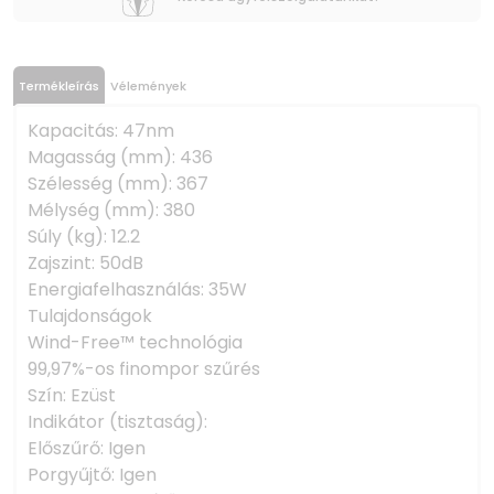
Termékleírás
Vélemények
Kapacitás: 47nm
Magasság (mm): 436
Szélesség (mm): 367
Mélység (mm): 380
Súly (kg): 12.2
Zajszint: 50dB
Energiafelhasználás: 35W
Tulajdonságok
Wind-Free™ technológia
99,97%-os finompor szűrés
Szín: Ezüst
Indikátor (tisztaság):
Előszűrő: Igen
Porgyűjtő: Igen