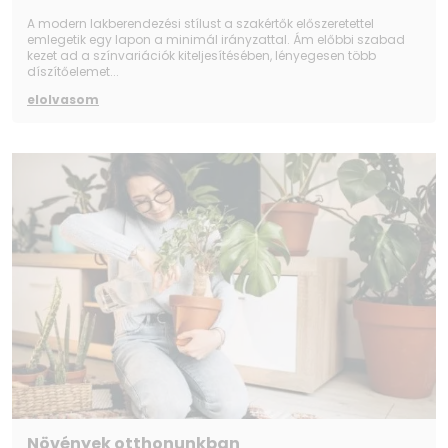
A modern lakberendezési stílust a szakértők előszeretettel
emlegetik egy lapon a minimál irányzattal. Ám előbbi szabad
kezet ad a színvariációk kiteljesítésében, lényegesen több
díszítőelemet...
elolvasom
Növények otthonunkban