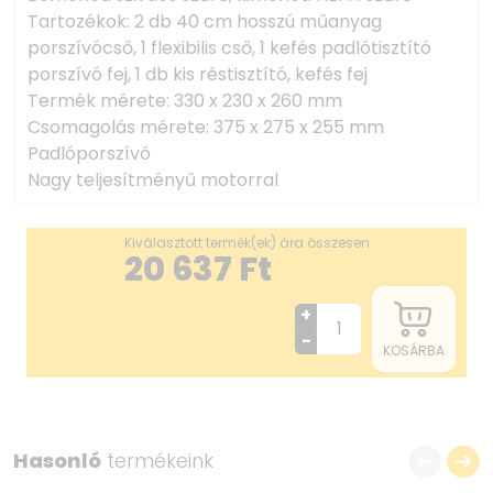
Tartozékok: 2 db 40 cm hosszú műanyag
porszívócső, 1 flexibilis cső, 1 kefés padlótisztító
porszívó fej, 1 db kis réstisztító, kefés fej
Termék mérete: 330 x 230 x 260 mm
Csomagolás mérete: 375 x 275 x 255 mm
Padlóporszívó
Nagy teljesítményű motorral
Kiválasztott termék(ek) ára összesen
20 637
Ft
+
-
KOSÁRBA
Hasonló
termékeink