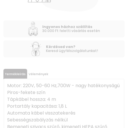
Ingyenes házhoz szállítás
30.000 Ft feletti vásárlás esetén
Kérdésed van?
Keresd ügyfélszolgálatunkat!
Termékleírás
Vélemények
Motor: 220V, 50-60 Hz,700W - nagy hatékonyságú
Piros-fekete szín
Tápkábel hossza: 4 m
Portartály kapacitása: 1,8 L
Automata kábel visszatekerés
Sebességszabályzás nélkül
Bemeneti szivacs szűrő, kimeneti HEPA szűrő