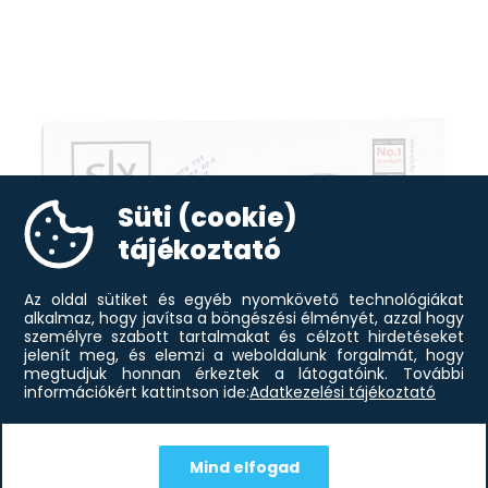
Süti (cookie)
tájékoztató
Az oldal sütiket és egyéb nyomkövető technológiákat
alkalmaz, hogy javítsa a böngészési élményét, azzal hogy
személyre szabott tartalmakat és célzott hirdetéseket
jelenít meg, és elemzi a weboldalunk forgalmát, hogy
megtudjuk honnan érkeztek a látogatóink.
További
információkért kattintson ide:
Adatkezelési tájékoztató
Mind elfogad