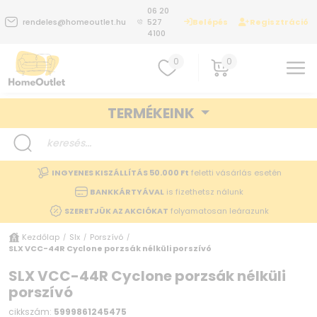
06 20
Belépés
Regisztráció
rendeles@homeoutlet.hu
527
4100
0
0
TERMÉKEINK
INGYENES KISZÁLLÍTÁS 50.000 Ft
feletti vásárlás esetén
BANKKÁRTYÁVAL
is fizethetsz nálunk
SZERETJÜK AZ AKCIÓKAT
folyamatosan leárazunk
Kezdőlap
Slx
Porszívó
/
/
/
SLX VCC-44R Cyclone porzsák nélküli porszívó
SLX VCC-44R Cyclone porzsák nélküli
porszívó
cikkszám:
5999861245475