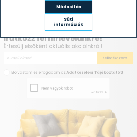
SLX VCC-88B Multi-Cyclone
23 774
Ft
porzsák nélküli...
Módosítás
Süti
információk
Iratkozz fel hírlevelünkre!
Értesülj elsőként aktuális akcióinkról!
Elolvastam és elfogadom az
Adatkezelési Tájékoztatót!