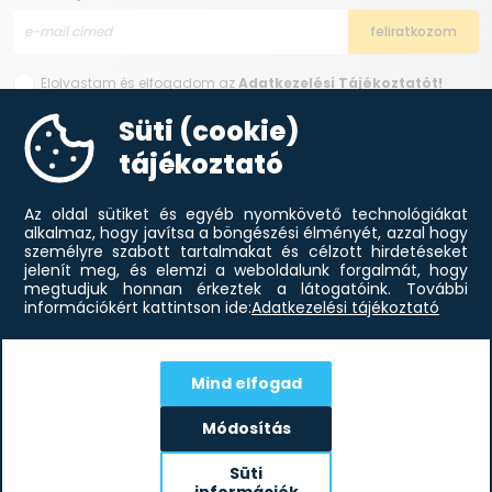
Elolvastam és elfogadom az
Adatkezelési Tájékoztatót!
Süti (cookie)
tájékoztató
Az oldal sütiket és egyéb nyomkövető technológiákat
alkalmaz, hogy javítsa a böngészési élményét, azzal hogy
személyre szabott tartalmakat és célzott hirdetéseket
jelenít meg, és elemzi a weboldalunk forgalmát, hogy
megtudjuk honnan érkeztek a látogatóink.
További
információkért kattintson ide:
Adatkezelési tájékoztató
Mind elfogad
Módosítás
Blog,
aktualitások
Süti
információk