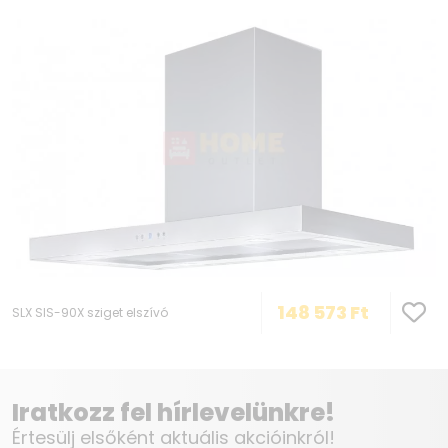
148 573
Ft
SLX SIS-90X sziget elszívó
Iratkozz fel hírlevelünkre!
Értesülj elsőként aktuális akcióinkról!