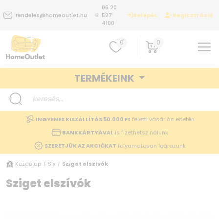
06 20
Belépés
Regisztráció
rendeles@homeoutlet.hu
527
4100
0
0
TERMÉKEINK
INGYENES KISZÁLLÍTÁS 50.000 Ft
feletti vásárlás esetén
BANKKÁRTYÁVAL
is fizethetsz nálunk
SZERETJÜK AZ AKCIÓKAT
folyamatosan leárazunk
Kezdőlap
Slx
Sziget elszívók
/
/
Sziget elszívók