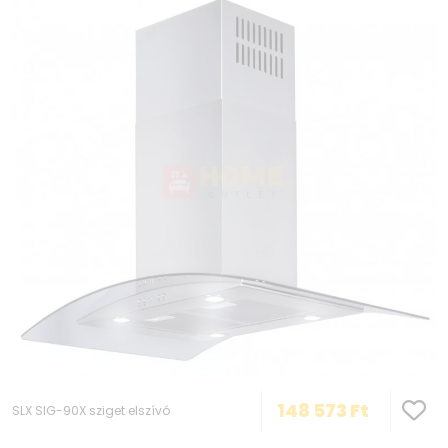
148 573
Ft
SLX SIG-90X sziget elszívó