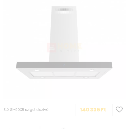
140 335
Ft
SLX SI-90XB sziget elszívó