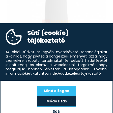
Süti (cookie)
tájékoztató
Az oldal sütiket és egyéb nyomkövető technológiákat
alkalmaz, hogy javítsa a böngészési élményét, azzal hogy
személyre szabott tartalmakat és célzott hirdetéseket
jelenít meg, és elemzi a weboldalunk forgalmát, hogy
megtudjuk honnan érkeztek a látogatóink.
További
információkért kattintson ide:
Adatkezelési tájékoztató
140 335
Ft
SLX SI-90XB sziget elszívó
Mind elfogad
Módosítás
Iratkozz fel hírlevelünkre!
Süti