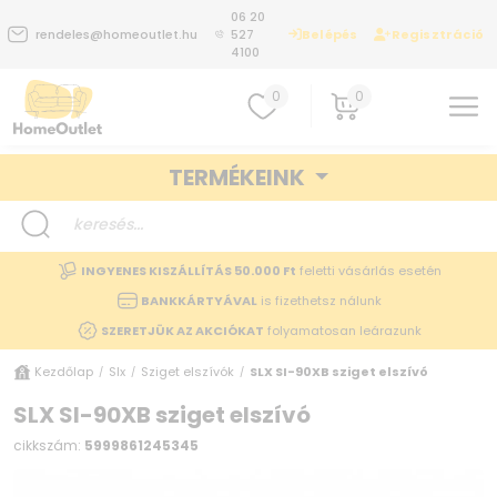
06 20
Belépés
Regisztráció
rendeles@homeoutlet.hu
527
4100
0
0
TERMÉKEINK
INGYENES KISZÁLLÍTÁS 50.000 Ft
feletti vásárlás esetén
BANKKÁRTYÁVAL
is fizethetsz nálunk
SZERETJÜK AZ AKCIÓKAT
folyamatosan leárazunk
Kezdőlap
Slx
Sziget elszívók
SLX SI-90XB sziget elszívó
/
/
/
SLX SI-90XB sziget elszívó
cikkszám:
5999861245345