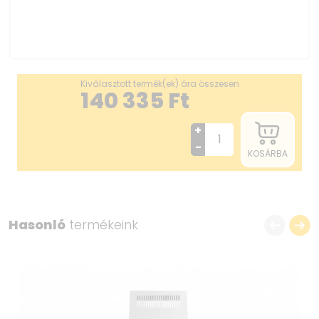
Kiválasztott termék(ek) ára összesen
140 335
Ft
+
-
KOSÁRBA
Hasonló
termékeink