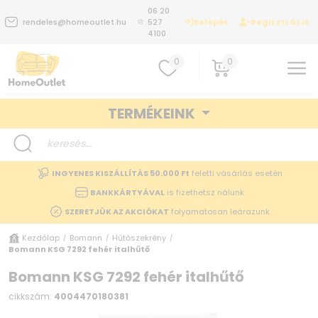
06 20
Belépés
Regisztráció
rendeles@homeoutlet.hu
527
4100
0
0
TERMÉKEINK
INGYENES KISZÁLLÍTÁS 50.000 Ft
feletti vásárlás esetén
BANKKÁRTYÁVAL
is fizethetsz nálunk
SZERETJÜK AZ AKCIÓKAT
folyamatosan leárazunk
Kezdőlap
Bomann
Hűtőszekrény
/
/
/
Bomann KSG 7292 fehér italhűtő
Bomann KSG 7292 fehér italhűtő
cikkszám:
4004470180381