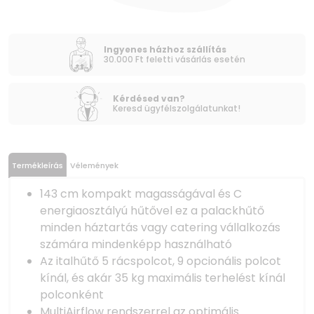
Ingyenes házhoz szállítás
30.000 Ft feletti vásárlás esetén
Kérdésed van?
Keresd ügyfélszolgálatunkat!
Termékleírás
Vélemények
143 cm kompakt magasságával és C
energiaosztályú hűtővel ez a palackhűtő
minden háztartás vagy catering vállalkozás
számára mindenképp használható
Az italhűtő 5 rácspolcot, 9 opcionális polcot
kínál, és akár 35 kg maximális terhelést kínál
polconként
MultiAirflow rendszerrel az optimális