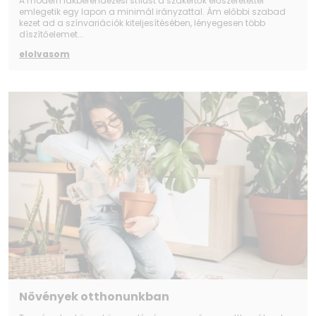
A modern lakberendezési stílust a szakértők előszeretettel
emlegetik egy lapon a minimál irányzattal. Ám előbbi szabad
kezet ad a színvariációk kiteljesítésében, lényegesen több
díszítőelemet...
elolvasom
Növények otthonunkban