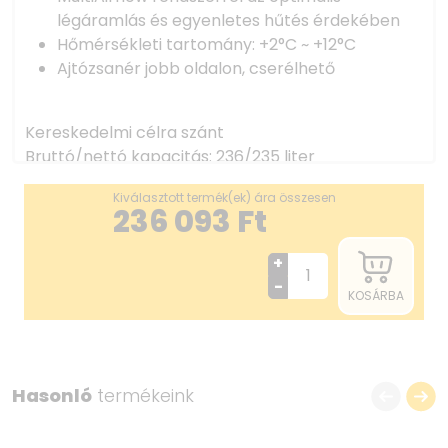
légáramlás és egyenletes hűtés érdekében
Hőmérsékleti tartomány: +2°C ~ +12°C
Ajtózsanér jobb oldalon, cserélhető
Kereskedelmi célra szánt
Bruttó/nettó kapacitás: 236/235 liter
MultiAirflow rendszer: optimális légáramlás
Kiválasztott termék(ek) ára összesen
egyenletes hűtéshez
236 093
Ft
LED belső világítás, külön kapcsolható
Lépcsőmentes hőmérséklet-szabályozás
+
Hőmérsékleti tartomány: +2°C ~ +12°C
-
KOSÁRBA
5 rácspolc, 9 opcionális polc maximum. Akár 35 kg
terhelés polconként
Dupla üvegezésű készülékajtó
Ajtózsanér jobb oldalon, cserélhető
Hasonló
termékeink
Állítható lábak
Sínpörgők
Műszaki adatok