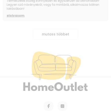
Természetes közeg könnyedén és egyszerűen az otthonában!
Legyen szó növényekről, vagy fa mintáról, alkalmazza bátran
lakásában!
elolvasom
mutass többet