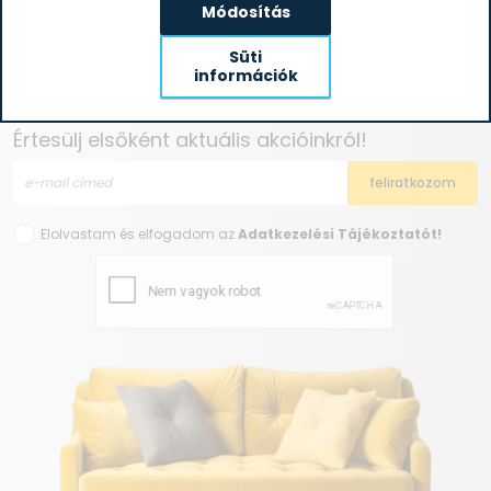
Módosítás
Süti
információk
Iratkozz fel hírlevelünkre!
Értesülj elsőként aktuális akcióinkról!
Elolvastam és elfogadom az
Adatkezelési Tájékoztatót!