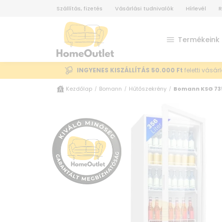
Szállítás, fizetés
Vásárlási tudnivalók
Hírlevél
R
Termékeink
INGYENES KISZÁLLÍTÁS 50.000 Ft
feletti vásár
Kezdőlap
Bomann
Hűtőszekrény
Bomann KSG 735
/
/
/