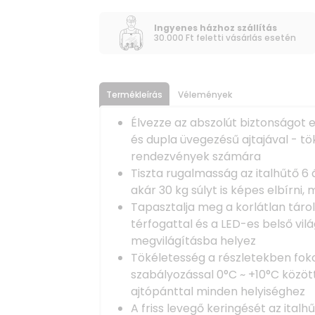
Ingyenes házhoz szállítás
30.000 Ft feletti vásárlás esetén
Termékleírás
Vélemények
Élvezze az abszolút biztonságot
és dupla üvegezésű ajtajával - tö
rendezvények számára
Tiszta rugalmasság az italhűtő 6
akár 30 kg súlyt is képes elbírni
Tapasztalja meg a korlátlan tárol
térfogattal és a LED-es belső vil
megvilágításba helyez
Tökéletesség a részletekben fo
szabályozással 0°C ~ +10°C között,
ajtópánttal minden helyiséghez
A friss levegő keringését az italh