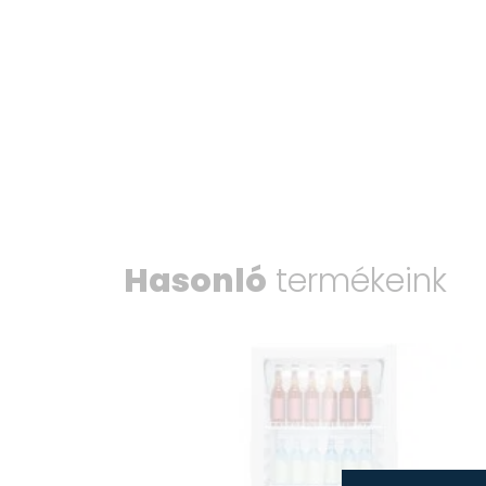
Hasonló
termékeink