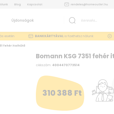
ólunk
Blog
Kapcsolat
rendeles@homeoutlet.hu
Újdonságok
lás esetén
BANKKÁRTYÁVAL
is fizethetsz nálunk
1 fehér italhűtő
Bomann KSG 7351 fehér i
cikkszám:
4004470773514
310 388
Ft