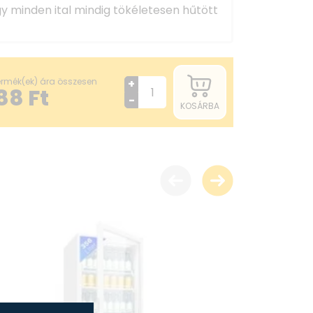
így minden ital mindig tökéletesen hűtött
 liter
termék(ek) ára összesen
+
gységajtóval
88
Ft
-
csolható
KOSÁRBA
áshoz
llítás
10°C
gú rakodás polconként max. 30 kg-ig
V~ / 50 Hz