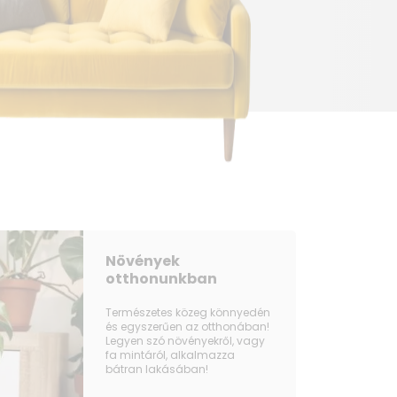
 kisvállalkozásokban, kioszkokban vagy
gítás a legjobb fényben jeleníti meg
tor pedig optimális légáramlást biztosít a
ozással egyedileg állíthatja be a
C között.
conként akár 30 kg-ig is terhelhető, és
használatát. A dupla üvegezésű
aknak köszönhetően ez a hűtőszekrény
agy irodáról – a Bomann KSG 7351 ideális
Növények
ására.
otthonunkban
Természetes közeg könnyedén
és egyszerűen az otthonában!
Legyen szó növényekről, vagy
fa mintáról, alkalmazza
bátran lakásában!