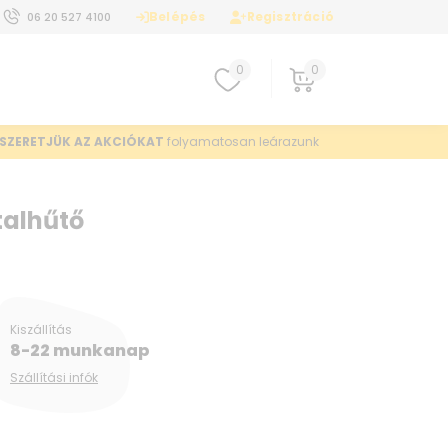
Belépés
Regisztráció
06 20 527 4100
0
0
SZERETJÜK AZ AKCIÓKAT
folyamatosan leárazunk
talhűtő
Kiszállítás
8-22 munkanap
Szállítási infók