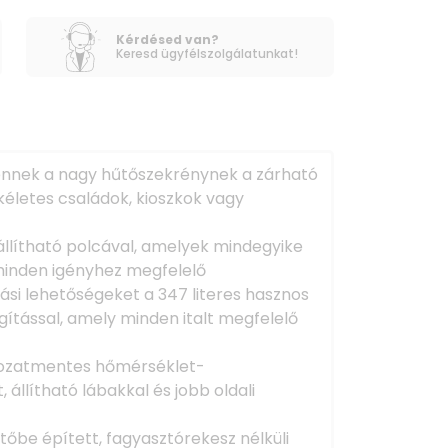
Kérdésed van?
Keresd ügyfélszolgálatunkat!
 ennek a nagy hűtőszekrénynek a zárható
kéletes családok, kioszkok vagy
 állítható polcával, amelyek mindegyike
, minden igényhez megfelelő
ási lehetőségeket a 347 literes hasznos
ágítással, amely minden italt megfelelő
kozatmentes hőmérséklet-
 állítható lábakkal és jobb oldali
űtőbe épített, fagyasztórekesz nélküli