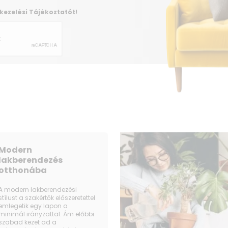
különösen gyermekes háztartásokban,
kezelési Tájékoztatót!
rendezvényeken.
A külön kapcsolható LED-es belső vilá
italait és ételeit, a keringető ventilá
készüléken belül.
A fokozatmentes hőmérséklet-szabály
hőmérséklet-tartományt 0°C és +10°
A 6 állítható magasságú drótpolc pol
lehetővé teszi a belső tér rugalmas 
készülékajtónak és az állítható láb
minden helyiség igazi fénypontja.
Legyen szó konyháról, buliteremről v
Modern
hűtőszekrény italok és egyebek tárol
lakberendezés
otthonába
A modern lakberendezési
stílust a szakértők előszeretettel
emlegetik egy lapon a
minimál irányzattal. Ám előbbi
szabad kezet ad a