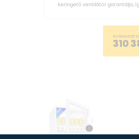
keringető ventilátor garantálja, 
Kereskedelmi használatra
Bruttó/nettó űrtartalom: 356/347
Kiválasztott 
Gyermekbiztonsági zár zárható e
310 3
LED-es belső világítás, külön kap
Ventilátor az optimális légáraml
Fokozatmentes hőmérséklet-beá
Hőmérséklet-tartomány: 0°C ~ +
6 rácsos polc, állítható magassá
Dupla üvegezésű egységajtó
Ajtóütköző a jobb oldalon
Állítható lábak
Műszaki adatok
Csatlakozási feszültség: 220-240 
Névleges teljesítmény: 160 W
Hűtőközeg: R290