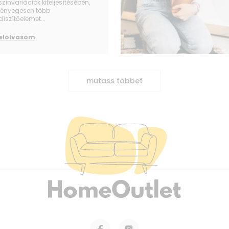
színvariációk kiteljesítésében,
lényegesen több
díszítőelemet...
elolvasom
mutass többet