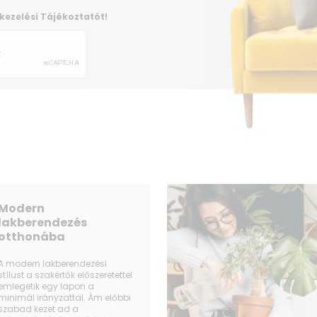
kezelési Tájékoztatót!
Modern
lakberendezés
otthonába
A modern lakberendezési
stílust a szakértők előszeretettel
emlegetik egy lapon a
minimál irányzattal. Ám előbbi
szabad kezet ad a