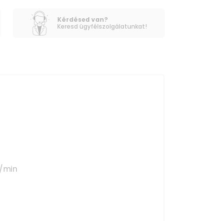
Kérdésed van?
Keresd ügyfélszolgálatunkat!
l/min