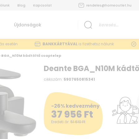
ólunk
Blog
Kapcsolat
rendeles@homeoutlet.hu
Újdonságok
lás esetén
BANKKÁRTYÁVAL
is fizethetsz nálunk
 BGA_N10M kádtöltő csaptelep
Deante BGA_N10M kádtöl
cikkszám:
5907650815341
-26% kedvezmény
37 956
Ft
Eredeti ár:
51 610
Ft