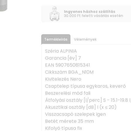
Ingyenes házhoz szállítás
30.000 Ft feletti vásárlás esetén
Termékleírás
Vélemények
Széria ALPINIA
Garancia [év] 7
EAN 5907650815341
Cikkszám BGA_N10M
Kivitelezés Nero
Csaptelep típusa egykaros, keverő
Beszerelési mód fali
Átfolyási osztály [l/perc] S - 15.1-19.8 
Akusztikai osztály [dB] I (x ≤ 20)
Visszacsapó szelepek igen
Betét mérete 35 mm
Kifolyó típusa fix