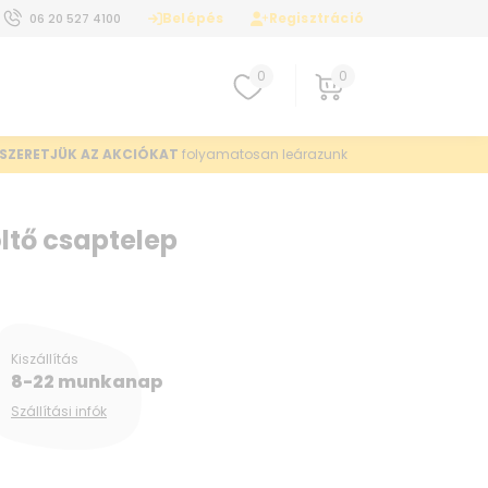
Belépés
Regisztráció
06 20 527 4100
0
0
SZERETJÜK AZ AKCIÓKAT
folyamatosan leárazunk
tő csaptelep
Kiszállítás
8-22 munkanap
Szállítási infók