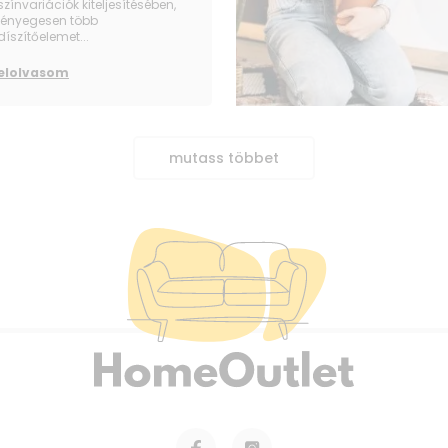
színvariációk kiteljesítésében,
lényegesen több
díszítőelemet...
elolvasom
mutass többet