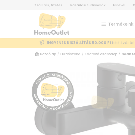
Szállítás, fizetés
Vásárlási tudnivalók
Hírlevél
R
Termékeink
INGYENES KISZÁLLÍTÁS 50.000 Ft
feletti vásár
Kezdőlap
Fürdőszoba
Kádtöltő csaptelep
Deante
/
/
/