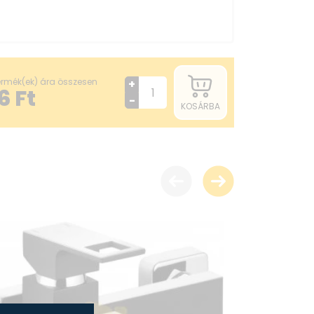
termék(ek) ára összesen
+
6
Ft
-
KOSÁRBA