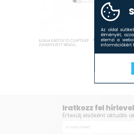
S
-29%
-3
Az oldal sütik
élményét, azza
elemzi a webol
58 660
Ft
AZALIA KÁDTÖLTŐ CSAPTELEP
Ft
36 355
Ft
információkért k
ZUHANYSZETT NÉLKÜL,...
Iratkozz fel hírlev
Értesülj elsőként aktuális a