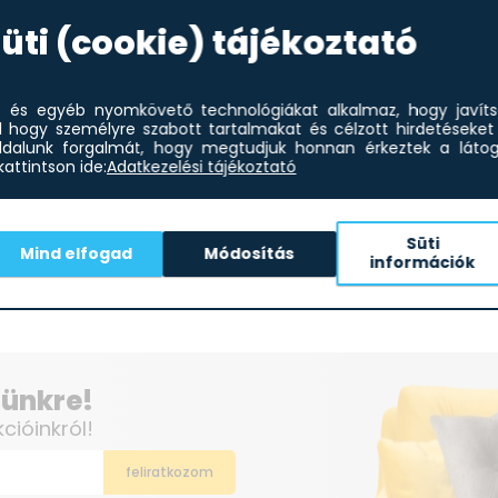
üti (cookie) tájékoztató
-26%
8%
et és egyéb nyomkövető technológiákat alkalmaz, hogy javít
51 610
Ft
Deante BGA_N10M kádtöltő
l hogy személyre szabott tartalmakat és célzott hirdetéseket 
37 956
Ft
csaptelep
dalunk forgalmát, hogy megtudjuk honnan érkeztek a látoga
attintson ide:
Adatkezelési tájékoztató
Dea
csa
Süti
Mind elfogad
Módosítás
információk
elünkre!
kcióinkról!