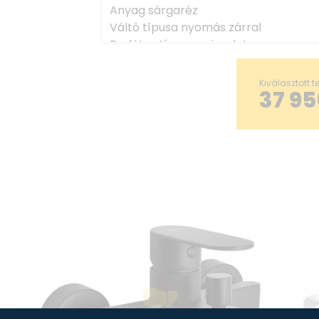
Anyag sárgaréz
Váltó típusa nyomás zárral
Perlátor típusa coin-slot
Perlátor mérete M24
Kiválasztott 
37 95