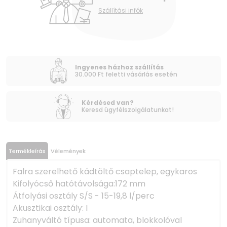
Szállítási infók
Ingyenes házhoz szállítás
30.000 Ft feletti vásárlás esetén
Kérdésed van?
Keresd ügyfélszolgálatunkat!
Termékleírás
Vélemények
Falra szerelhető kádtöltő csaptelep, egykaros
Kifolyócső hatótávolsága:172 mm
Átfolyási osztály S/S - 15-19,8 l/perc
Akusztikai osztály: I
Zuhanyváltó típusa: automata, blokkolóval