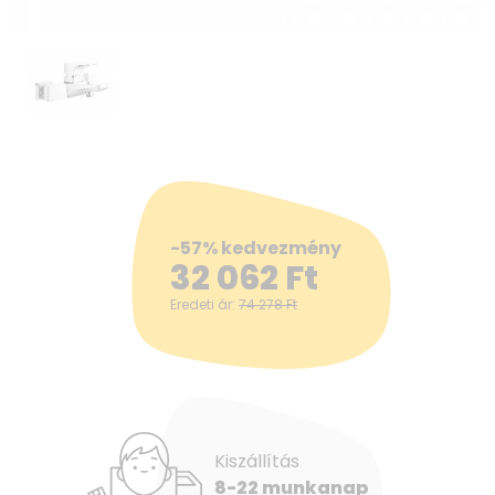
-57% kedvezmény
32 062
Ft
Eredeti ár:
74 278
Ft
Kiszállítás
8-22 munkanap