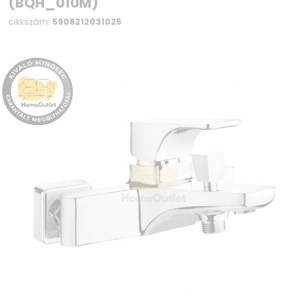
(BQH_010M)
cikkszám:
5908212031025