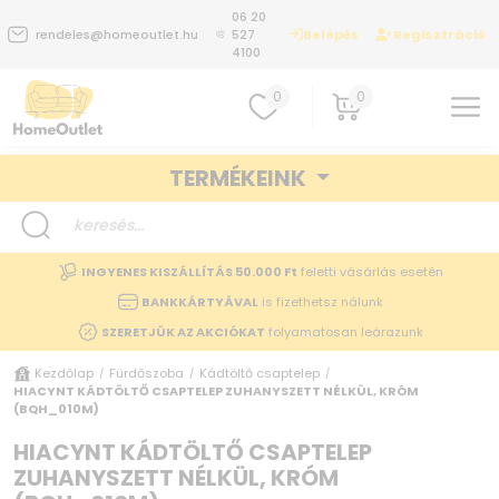
06 20
Belépés
Regisztráció
rendeles@homeoutlet.hu
527
4100
0
0
TERMÉKEINK
INGYENES KISZÁLLÍTÁS 50.000 Ft
feletti vásárlás esetén
BANKKÁRTYÁVAL
is fizethetsz nálunk
SZERETJÜK AZ AKCIÓKAT
folyamatosan leárazunk
Kezdőlap
Fürdőszoba
Kádtöltő csaptelep
/
/
/
HIACYNT KÁDTÖLTŐ CSAPTELEP ZUHANYSZETT NÉLKÜL, KRÓM
(BQH_010M)
HIACYNT KÁDTÖLTŐ CSAPTELEP
ZUHANYSZETT NÉLKÜL, KRÓM