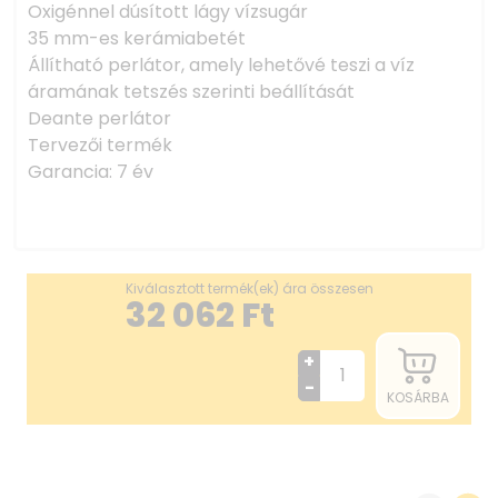
Oxigénnel dúsított lágy vízsugár
35 mm-es kerámiabetét
Állítható perlátor, amely lehetővé teszi a víz
áramának tetszés szerinti beállítását
Deante perlátor
Tervezői termék
Garancia: 7 év
Kiválasztott termék(ek) ára összesen
32 062
Ft
+
-
KOSÁRBA