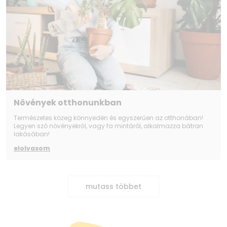
Kiegészítők
Magic Remote (Mozgásérzékelős távirányító)
MR22 kompatibilis, nem tartozék
Tápkábel Igen
Felhasználói útmutató Igen
Eco
Energiamegtakarítás Igen
Energiaosztály (SDR/HDR) F/G (A-G skála)
Növények otthonunkban
Természetes közeg könnyedén és egyszerűen az otthonában!
Legyen szó növényekről, vagy fa mintáról, alkalmazza bátran
lakásában!
elolvasom
mutass többet