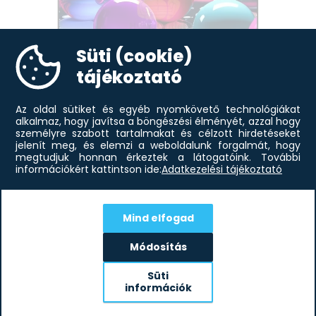
HFR (High Frame Rate) Nem
Processzor α5 Gen5 AI Processzor
Felskálázás Full HD Felskálázás
Süti (cookie)
Hang
tájékoztató
Audio Teljesítmény 10W
Hangsugárzók 2.0 ch
Az oldal sütiket és egyéb nyomkövető technológiákat
DOLBY ATMOS Nem
alkalmaz, hogy javítsa a böngészési élményét, azzal hogy
LG 50UA73003LA 50 colos UHD AI
173 850
Ft
Clear Voice Pro Clear Voice Pro
személyre szabott tartalmakat és célzott hirdetéseket
UA73 4K Smart...
jelenít meg, és elemzi a weboldalunk forgalmát, hogy
AI Akusztikus Hangolás Igen (MR22 Magic remote
megtudjuk honnan érkeztek a látogatóink.
További
távirányítóval)
információkért kattintson ide:
Adatkezelési tájékoztató
Smart TV tulajdonságok
Operációs rendszer webOS Smart TV
Magic Remote MR22 kompatibilis, nem tartozék
Mind elfogad
Iratkozz fel hírlevelünkre!
Hangalapú keresés Igen (MR22 Magic remote
Módosítás
Értesülj elsőként aktuális akcióinkról!
távirányítóval)
Magic Explorer Igen
Süti
Gyors Hozzáférés Igen
információk
Böngésző Igen
Elolvastam és elfogadom az
Adatkezelési Tájékoztatót!