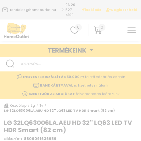
06 20
Belépés
Regisztráció
rendeles@homeoutlet.hu
527
4100
0
0
TERMÉKEINK
INGYENES KISZÁLLÍTÁS 50.000 Ft
feletti vásárlás esetén
BANKKÁRTYÁVAL
is fizethetsz nálunk
SZERETJÜK AZ AKCIÓKAT
folyamatosan leárazunk
Kezdőlap
Lg
Tv
/
/
/
LG 32LQ63006LA.AEU HD 32'' LQ63 LED TV HDR Smart (82 cm)
LG 32LQ63006LA.AEU HD 32'' LQ63 LED TV
HDR Smart (82 cm)
cikkszám:
8806091636959