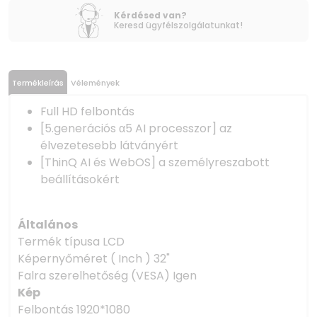
Kérdésed van?
Keresd ügyfélszolgálatunkat!
Termékleírás
Vélemények
Full HD felbontás
[5.generációs α5 AI processzor] az
élvezetesebb látványért
[ThinQ AI és WebOS] a személyreszabott
beállításokért
Általános
Termék típusa LCD
Képernyőméret ( Inch ) 32"
Falra szerelhetőség (VESA) Igen
Kép
Felbontás 1920*1080