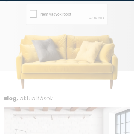
Megosztás
Airplay (Apple to TV) Igen
Miracast - Android okostelefon képernyő tükrözés
Igen
Simplink (HDMI CEC) Igen
DLNA Igen
Felvétel Funkció/Time Machine
Time Shift (időeltolásos lejátszás) Igen
Felvétel funkció Igen
Speciális
Netflix kompatibilitás Igen
Amazon Prime kompatibilitás Igen
Mobilalkalmazás (LG TV Thinq) Igen
Elektronikus kézikönyv Igen
Blog,
aktualitások
Elektronikus műsorújság Igen
Felirat Igen
Ultra HD TV vétel Nem
Teletext
TELETEXT IgenOldalak 2000