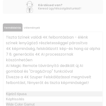
Kérdésed van?
Keresd ügyfélszolgálatunkat!
Termékleírás
Vélemények
Tiszta Színek valódi 4K felbontásban - élénk
színek lenyűgöző részletességgel párosítva
4K képminőség, felskálázott kép-és hang az alpha
7 8. generációs 4K AI processzornak
köszönhetően
AI Magic Remote távirányító dedikált új AI
gombbal és "Drag&Drop" funkcióval
Élvezze a 4K Szuper Felskálázással megnövelt
felbontást, fényerőt és tiszta képminőséget!
Kijelző típusa
Képfrissítés
Wide Color Gamut