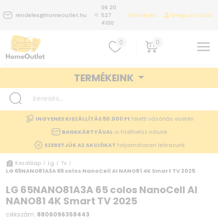
06 20
Belépés
Regisztráció
rendeles@homeoutlet.hu
527
4100
0
0
TERMÉKEINK
INGYENES KISZÁLLÍTÁS 50.000 Ft
feletti vásárlás esetén
BANKKÁRTYÁVAL
is fizethetsz nálunk
SZERETJÜK AZ AKCIÓKAT
folyamatosan leárazunk
Kezdőlap
Lg
Tv
/
/
/
LG 65NANO81A3A 65 colos NanoCell AI NANO81 4K Smart TV 2025
LG 65NANO81A3A 65 colos NanoCell AI
NANO81 4K Smart TV 2025
cikkszám:
8806096358443