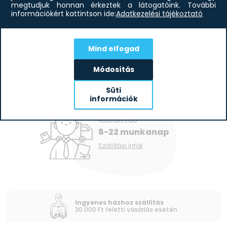
megtudjuk honnan érkeztek a látogatóink.
További
információkért kattintson ide:
Adatkezelési tájékoztató
265 150
Ft
Mind elfogad
Módosítás
Süti
információk
Kiszállítás
8-22 munkanap
Szállítási infók
Ingyenes házhoz szállítás
30.000 Ft feletti vásárlás esetén